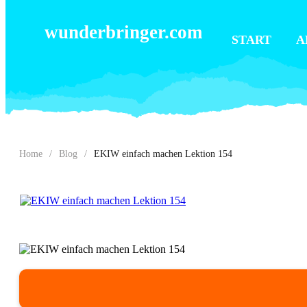
wunderbringer.com
START
A
Home
/
Blog
/
EKIW einfach machen Lektion 154