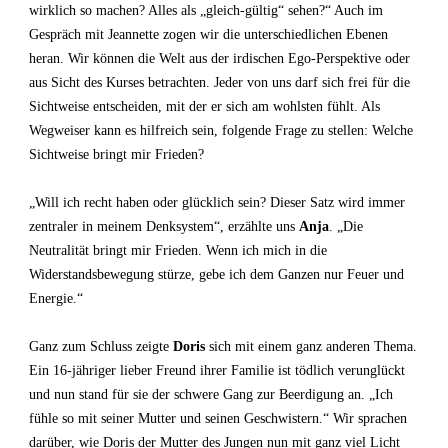
wirklich so machen? Alles als „gleich-gültig“ sehen?“ Auch im
Gespräch mit Jeannette zogen wir die unterschiedlichen Ebenen
heran. Wir können die Welt aus der irdischen Ego-Perspektive oder
aus Sicht des Kurses betrachten. Jeder von uns darf sich frei für die
Sichtweise entscheiden, mit der er sich am wohlsten fühlt. Als
Wegweiser kann es hilfreich sein, folgende Frage zu stellen: Welche
Sichtweise bringt mir Frieden?
„Will ich recht haben oder glücklich sein? Dieser Satz wird immer
zentraler in meinem Denksystem“, erzählte uns
Anja
. „Die
Neutralität bringt mir Frieden. Wenn ich mich in die
Widerstandsbewegung stürze, gebe ich dem Ganzen nur Feuer und
Energie.“
Ganz zum Schluss zeigte
Doris
sich mit einem ganz anderen Thema.
Ein 16-jähriger lieber Freund ihrer Familie ist tödlich verunglückt
und nun stand für sie der schwere Gang zur Beerdigung an. „Ich
fühle so mit seiner Mutter und seinen Geschwistern.“ Wir sprachen
darüber, wie Doris der Mutter des Jungen nun mit ganz viel Licht