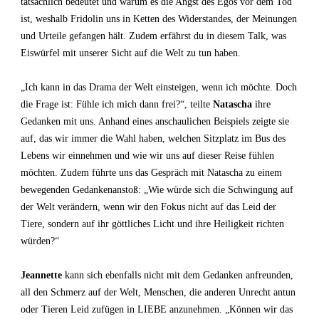
tatsächlich bedeutet und warum es die Angst des Egos vor dem Tod
ist, weshalb Fridolin uns in Ketten des Widerstandes, der Meinungen
und Urteile gefangen hält. Zudem erfährst du in diesem Talk, was
Eiswürfel mit unserer Sicht auf die Welt zu tun haben.
„Ich kann in das Drama der Welt einsteigen, wenn ich möchte. Doch
die Frage ist: Fühle ich mich dann frei?“, teilte
Natascha
ihre
Gedanken mit uns. Anhand eines anschaulichen Beispiels zeigte sie
auf, das wir immer die Wahl haben, welchen Sitzplatz im Bus des
Lebens wir einnehmen und wie wir uns auf dieser Reise fühlen
möchten. Zudem führte uns das Gespräch mit Natascha zu einem
bewegenden Gedankenanstoß: „Wie würde sich die Schwingung auf
der Welt verändern, wenn wir den Fokus nicht auf das Leid der
Tiere, sondern auf ihr göttliches Licht und ihre Heiligkeit richten
würden?“
Jeannette
kann sich ebenfalls nicht mit dem Gedanken anfreunden,
all den Schmerz auf der Welt, Menschen, die anderen Unrecht antun
oder Tieren Leid zufügen in LIEBE anzunehmen. „Können wir das