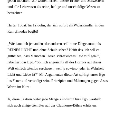
geben möchten. Wir wollen lernen, unsere Brüder und Schwestern
und alle Lebewesen als reine, heilige und unschuldige Wesen zu
betrachten.
Harter Tobak für Fridolin, der sich sofort als Widerständler in den
Kampfmodus begibt!
„Wie kann ich jemanden, der anderen schlimme Dinge antut, als
REINES LICHT und ohne Schuld sehen? Heißt das, ich soll es
gutheißen, dass Menschen Tieren schreckliches Leid zufügen?“,
rebelliert das Ego. "Soll ich angesichts all des Horrors auf dieser
Welt einfach tatenlos zuschauen, weil ja sowieso jeder in Wahrheit
Licht und Liebe ist?“ Mit Argumenten dieser Art springt unser Ego
ins Feuer und verteidigt seine Prinzipien und Meinungen gegen Jesus
Worte im Kurs.
Ja, diese Lektion bietet jede Menge Zündstoff fürs Ego, weshalb
sich auch einige Gemüter auf der Clubhouse-Bühne erhitzten.