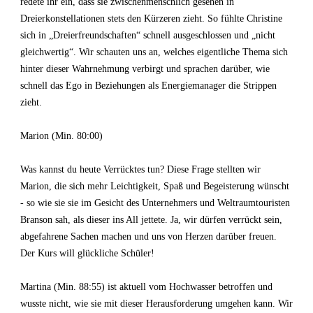
redete ihr ein, dass sie zwischenmenschlich gesehen in
Dreierkonstellationen stets den Kürzeren zieht. So fühlte Christine
sich in „Dreierfreundschaften“ schnell ausgeschlossen und „nicht
gleichwertig“. Wir schauten uns an, welches eigentliche Thema sich
hinter dieser Wahrnehmung verbirgt und sprachen darüber, wie
schnell das Ego in Beziehungen als Energiemanager die Strippen
zieht.
Marion (Min. 80:00)
Was kannst du heute Verrücktes tun? Diese Frage stellten wir
Marion, die sich mehr Leichtigkeit, Spaß und Begeisterung wünscht
- so wie sie sie im Gesicht des Unternehmers und Weltraumtouristen
Branson sah, als dieser ins All jettete. Ja, wir dürfen verrückt sein,
abgefahrene Sachen machen und uns von Herzen darüber freuen.
Der Kurs will glückliche Schüler!
Martina (Min. 88:55) ist aktuell vom Hochwasser betroffen und
wusste nicht, wie sie mit dieser Herausforderung umgehen kann. Wir