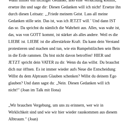
Wann immer ein nichtiger Gedanke, also eine Versuchung kommt,
ersetze ihn und sage dir: Diesen Gedanken will ich nicht! Ersetze ihn
durch diesen Leitsatz: „‚Friede meinem Geist. Lass all meine
Gedanken stille sein. Das ist, was ich JETZT will.’ Und dann IST
das so. Da sprichst du nämlich die Wahrheit aus. Alles, was wahr ist,
das, was von GOTT kommt, ist stärker als alles andere. Weil es die
LIEBE ist. LIEBE ist die allerstärkste Kraft. Da kann dein Verstand
protestieren und machen und tun, wie ein Rumpelstilzchen sein Bein
in die Erde rammen. Du bist nicht davon betroffen! HIER und
JETZT spricht dein VATER zu dir. Wenn du das willst. Du brauchst
dich nur öffnen. Es ist immer wieder aufs Neue die Entscheidung:
Willst du dem Alptraum Glauben schenken? Willst du deinem Ego
glauben? Und dann sagst du: „Nein. Diesen Gedanken will ich
nicht!“ (Joan im Talk mit Ilona)
„Wir brauchen Vergebung, um uns zu erinnern, wer wir in
Wirklichkeit sind und wie wir hier wieder rauskommen aus diesem
Albtraum.“ (Joan)