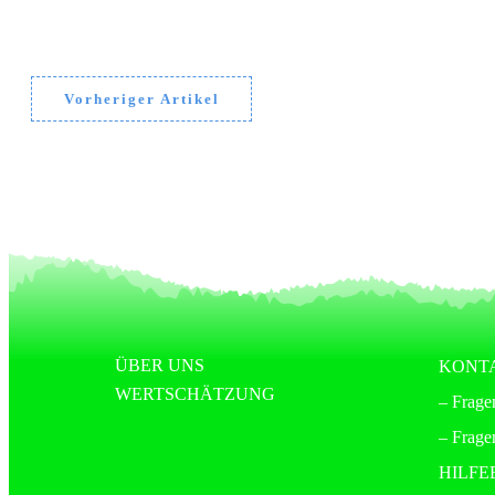
Vorheriger Artikel
ÜBER UNS
KONT
WERTSCHÄTZUNG
– Frage
– Frage
HILFE