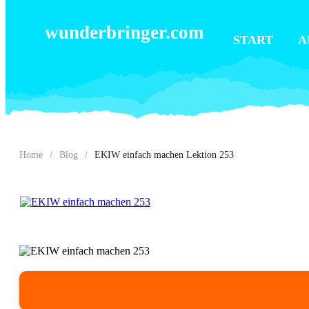
wunderbringer.com
START
A
Home
/
Blog
/
EKIW einfach machen Lektion 253