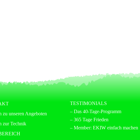
TESTIMONIALS
AKT
– Das 40-Tage-Programm
n zu unseren Angeboten
– 365 Tage Frieden
n zur Technik
– Member: EKIW einfach machen
BEREICH