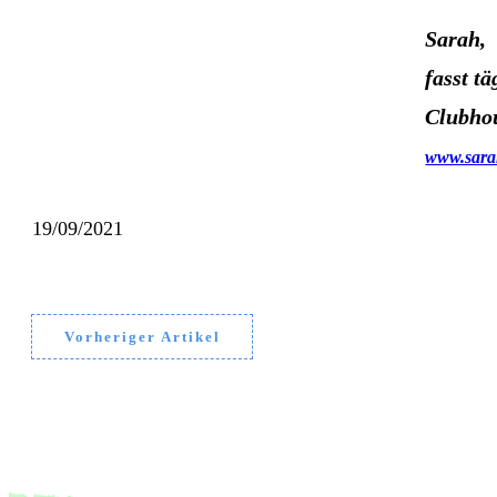
Sarah,
fasst t
Clubho
www.sarah
19/09/2021
Vorheriger Artikel