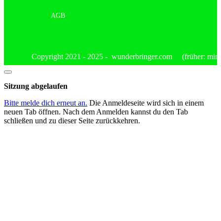
AGB
Copyright 2021 - 2025 - wunderbringer.com (früher: mimis
Dialog
schließen
Sitzung abgelaufen
Bitte melde dich erneut an.
Die Anmeldeseite wird sich in einem
neuen Tab öffnen. Nach dem Anmelden kannst du den Tab
schließen und zu dieser Seite zurückkehren.