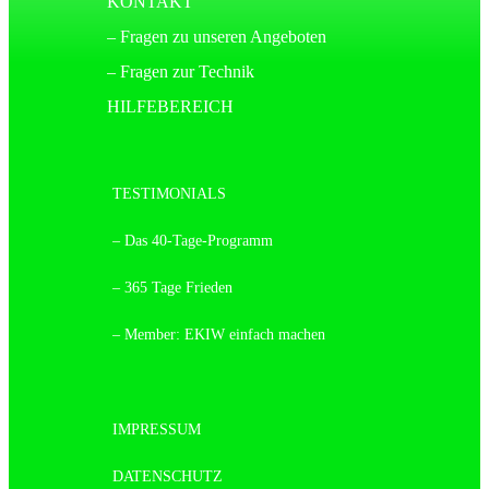
KONTAKT
– Fragen zu unseren Angeboten
– Fragen zur Technik
HILFEBEREICH
TESTIMONIALS
– Das 40-Tage-Programm
– 365 Tage Frieden
– Member: EKIW einfach machen
IMPRESSUM
DATENSCHUTZ